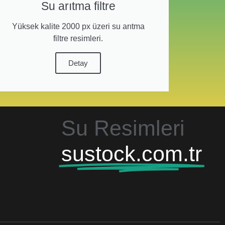
Su arıtma filtre
Yüksek kalite 2000 px üzeri su arıtma
filtre resimleri.
Detay
Su Resimleri
sustock.com.tr