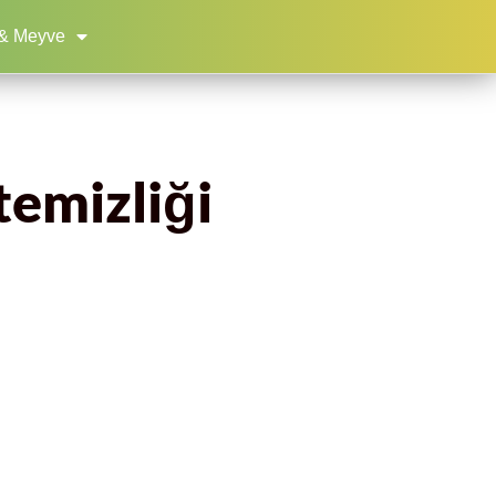
& Meyve
temizliği