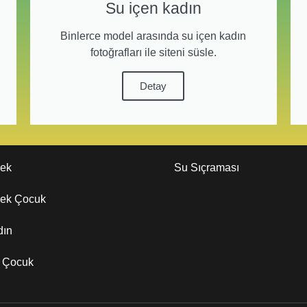
Su içen kadın
Binlerce model arasında su içen kadın
fotoğrafları ile siteni süsle.
Detay
kek
Su Sıçraması
kek Çocuk
dın
z Çocuk