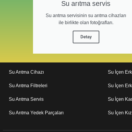
Su arıtma servis
Su arıtma servisinin su arıtma cihazları
ile birlikte olan fotoğrafları.
Detay
Su Arıtma Cihazı
Su İçen Er
Su Arıtma Filtreleri
Su İçen Er
Su Arıtma Servis
Su İçen Ka
Su Arıtma Yedek Parçaları
Su İçen Kı