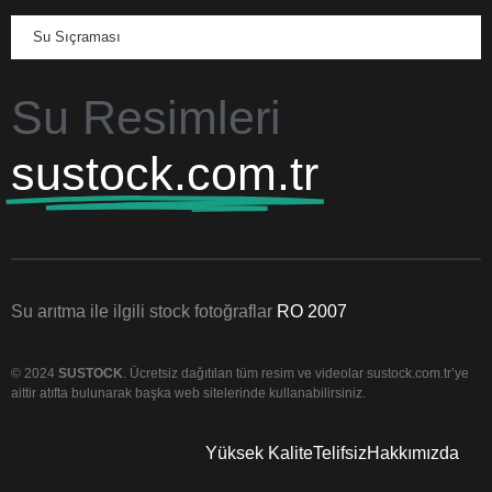
Su Sıçraması
Su Resimleri
sustock.com.tr
Su arıtma ile ilgili stock fotoğraflar
RO 2007
© 2024
SUSTOCK
. Ücretsiz dağıtılan tüm resim ve videolar sustock.com.tr’ye
aittir atıfta bulunarak başka web sitelerinde kullanabilirsiniz.
Yüksek Kalite
Telifsiz
Hakkımızda