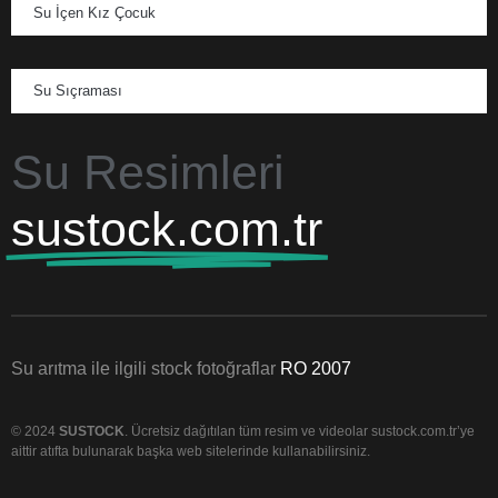
Su İçen Kız Çocuk
Su Sıçraması
Su Resimleri
sustock.com.tr
Su arıtma ile ilgili stock fotoğraflar
RO 2007
© 2024
SUSTOCK
. Ücretsiz dağıtılan tüm resim ve videolar sustock.com.tr’ye
aittir atıfta bulunarak başka web sitelerinde kullanabilirsiniz.