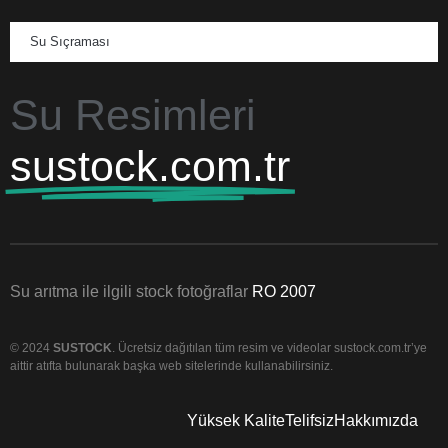
Su Sıçraması
Su Resimleri
sustock.com.tr
Su arıtma ile ilgili stock fotoğraflar
RO 2007
© 2024
SUSTOCK
. Ücretsiz dağıtılan tüm resim ve videolar sustock.com.tr’ye
aittir atıfta bulunarak başka web sitelerinde kullanabilirsiniz.
Yüksek Kalite
Telifsiz
Hakkımızda