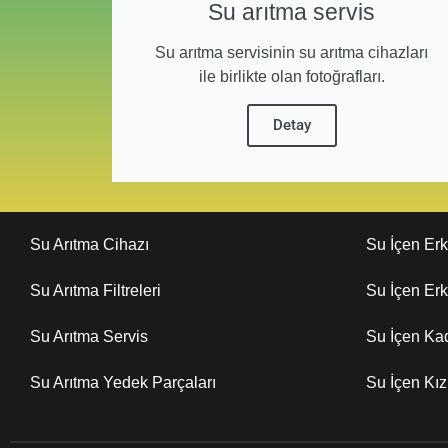
Su arıtma servis
Su arıtma servisinin su arıtma cihazları
ile birlikte olan fotoğrafları.
Detay
Su Arıtma Cihazı
Su İçen Er
Su Arıtma Filtreleri
Su İçen Er
Su Arıtma Servis
Su İçen Ka
Su Arıtma Yedek Parçaları
Su İçen Kı