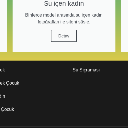
Su içen kadın
Binlerce model arasında su içen kadın
fotoğrafları ile siteni süsle.
Detay
kek
Su Sıçraması
kek Çocuk
dın
z Çocuk