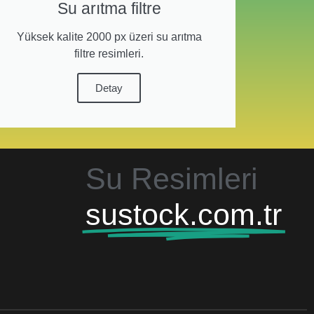
Su arıtma filtre
Yüksek kalite 2000 px üzeri su arıtma
filtre resimleri.
Detay
Su Resimleri
sustock.com.tr