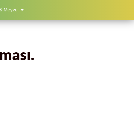
& Meyve
eması.