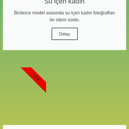
Su içen kadın
Binlerce model arasında su içen kadın fotoğrafları
ile siteni süsle.
Detay
YENI