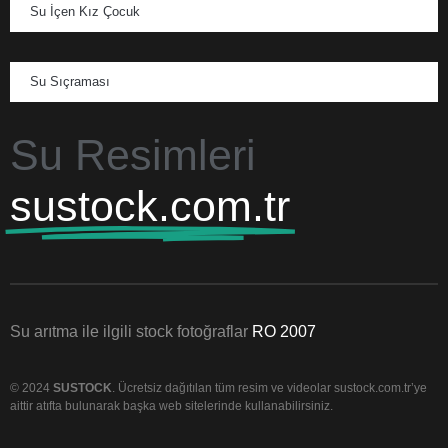
Su İçen Kız Çocuk
Su Sıçraması
Su Resimleri
sustock.com.tr
Su arıtma ile ilgili stock fotoğraflar
RO 2007
© 2024
SUSTOCK
. Ücretsiz dağıtılan tüm resim ve videolar sustock.com.tr’ye
aittir atıfta bulunarak başka web sitelerinde kullanabilirsiniz.