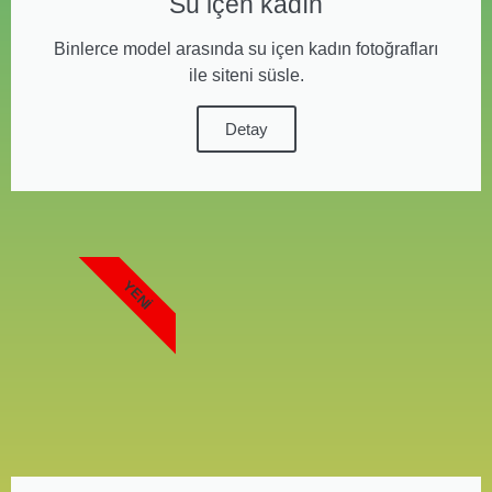
Su içen kadın
Binlerce model arasında su içen kadın fotoğrafları
ile siteni süsle.
Detay
YENI