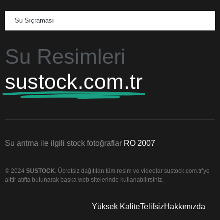
Su Sıçraması
Su Resimleri
sustock.com.tr
Su arıtma ile ilgili stock fotoğraflar
RO 2007
© 2024
SUSTOCK
. Ücretsiz dağıtılan tüm resim ve videolar sustock.com.tr’ye
aittir atıfta bulunarak başka web sitelerinde kullanabilirsiniz.
Yüksek Kalite
Telifsiz
Hakkımızda