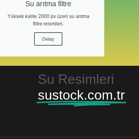
Su arıtma filtre
Yüksek kalite 2000 px üzeri su arıtma
filtre resimleri.
Detay
Su Resimleri
sustock.com.tr