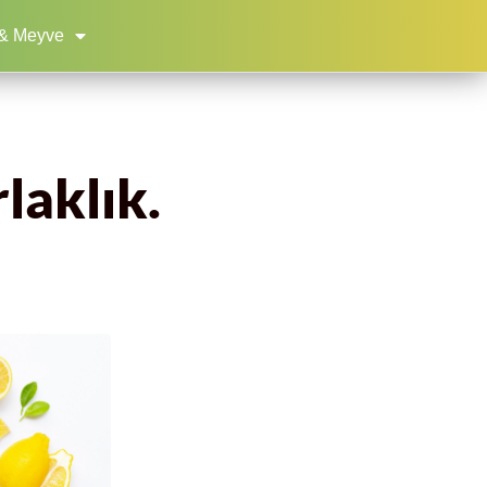
& Meyve
laklık.