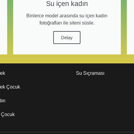
Su içen kadın
Binlerce model arasında su içen kadın
fotoğrafları ile siteni süsle.
Detay
kek
Su Sıçraması
kek Çocuk
dın
z Çocuk