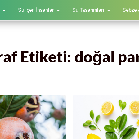
Su İçen İnsanlar
Su Tasarımları
Sebze 
af Etiketi: doğal par