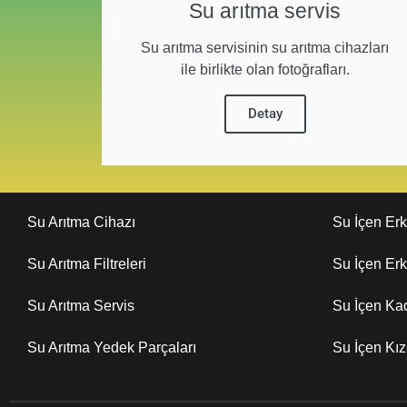
Su arıtma servis
Su arıtma servisinin su arıtma cihazları
ile birlikte olan fotoğrafları.
Detay
Su Arıtma Cihazı
Su İçen Er
Su Arıtma Filtreleri
Su İçen Er
Su Arıtma Servis
Su İçen Ka
Su Arıtma Yedek Parçaları
Su İçen Kı