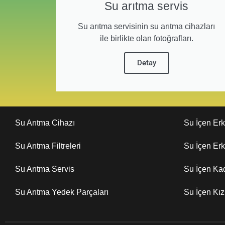
Su arıtma servis
Su arıtma servisinin su arıtma cihazları
ile birlikte olan fotoğrafları.
Detay
Su Arıtma Cihazı
Su İçen Er
Su Arıtma Filtreleri
Su İçen Er
Su Arıtma Servis
Su İçen Ka
Su Arıtma Yedek Parçaları
Su İçen Kı