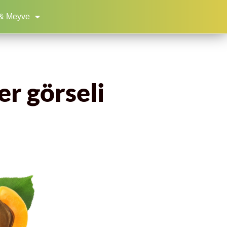
& Meyve
er görseli