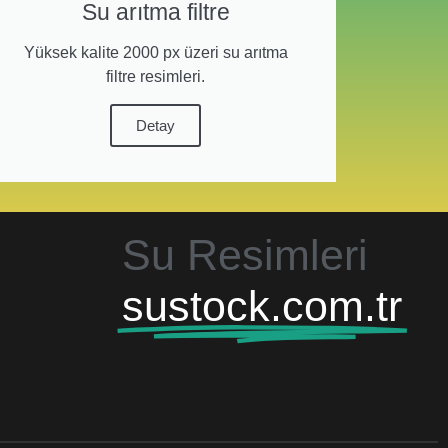
Su arıtma filtre
Yüksek kalite 2000 px üzeri su arıtma
filtre resimleri.
Detay
Su Resimleri
sustock.com.tr