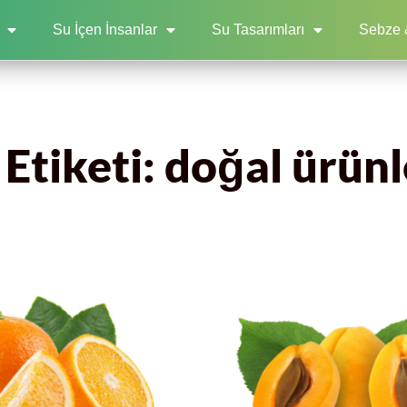
Su İçen İnsanlar
Su Tasarımları
Sebze 
Etiketi: doğal ürünl