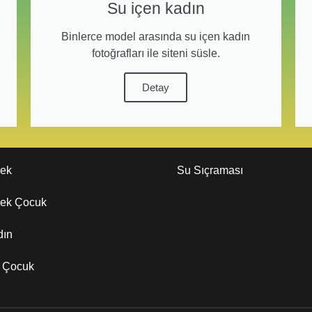
Su içen kadın
Binlerce model arasında su içen kadın
fotoğrafları ile siteni süsle.
Detay
kek
Su Sıçraması
kek Çocuk
dın
z Çocuk