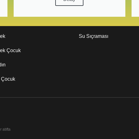
kek
Su Sıçraması
kek Çocuk
dın
z Çocuk
 atıfta