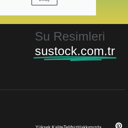
Su Resimleri
sustock.com.tr
Yüksek Kalite
Telifsiz
Hakkımızda