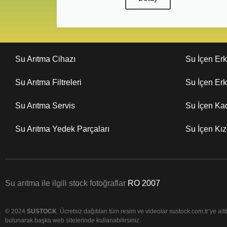
Su Arıtma Cihazı
Su İçen Er
Su Arıtma Filtreleri
Su İçen Er
Su Arıtma Servis
Su İçen Ka
Su Arıtma Yedek Parçaları
Su İçen Kı
Su arıtma ile ilgili stock fotoğraflar
RO 2007
© 2024
SUSTOCK
. Ücretsiz dağıtılan tüm resim ve videolar sustock.com.tr’ye aittir
bulunarak başka web sitelerinde kullanabilirsiniz.