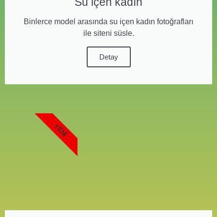
Su içen kadın
Binlerce model arasında su içen kadın fotoğrafları
ile siteni süsle.
Detay
YENI