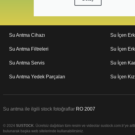
Su Arıtma Cihazı
Su İçen Er
Su Arıtma Filtreleri
Su İçen Er
Su Arıtma Servis
Su İçen Ka
Su Arıtma Yedek Parçaları
Su İçen Kı
Su arıtma ile ilgili stock fotoğraflar
RO 2007
© 2024
SUSTOCK
. Ücretsiz dağıtılan tüm resim ve videolar sustock.com.tr’ye aittir
bulunarak başka web sitelerinde kullanabilirsiniz.