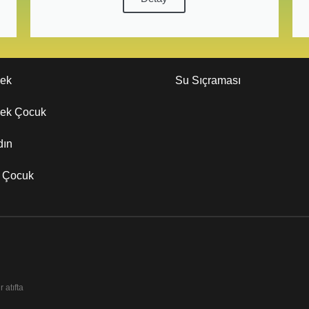
kek
Su Sıçraması
kek Çocuk
dın
z Çocuk
 atıfta