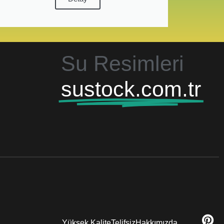
Su Resimleri
sustock.com.tr
Yüksek Kalite
Telifsiz
Hakkımızda