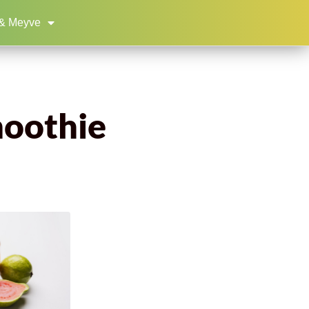
& Meyve
moothie