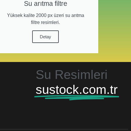
Su arıtma filtre
Yüksek kalite 2000 px üzeri su arıtma
filtre resimleri.
Detay
Su Resimleri
sustock.com.tr