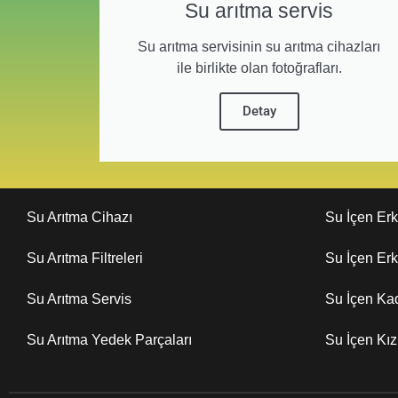
Su arıtma servis
Su arıtma servisinin su arıtma cihazları
ile birlikte olan fotoğrafları.
Detay
Su Arıtma Cihazı
Su İçen Er
Su Arıtma Filtreleri
Su İçen Er
Su Arıtma Servis
Su İçen Ka
Su Arıtma Yedek Parçaları
Su İçen Kı