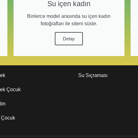
Su içen kadın
Binlerce model arasında su içen kadın
fotoğrafları ile siteni süsle.
Detay
kek
Su Sıçraması
kek Çocuk
dın
z Çocuk