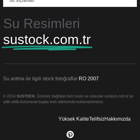
Su Sıçraması
Su Resimleri
sustock.com.tr
Su arıtma ile ilgili stock fotoğraflar
RO 2007
© 2024
SUSTOCK
. Ücretsiz dağıtılan tüm resim ve videolar sustock.com.tr’ye
aittir atıfta bulunarak başka web sitelerinde kullanabilirsiniz.
Yüksek Kalite
Telifsiz
Hakkımızda