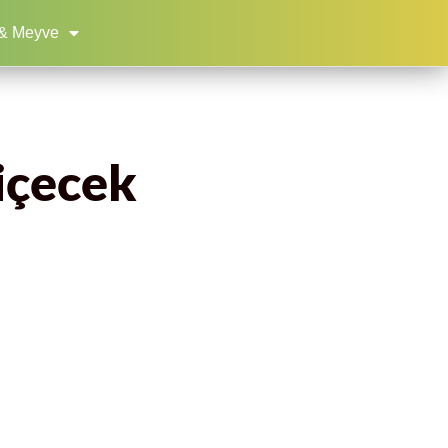
& Meyve
 içecek