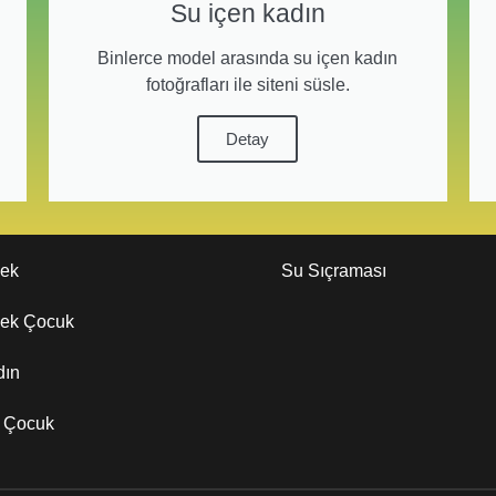
Su içen kadın
Binlerce model arasında su içen kadın
fotoğrafları ile siteni süsle.
Detay
kek
Su Sıçraması
kek Çocuk
dın
z Çocuk