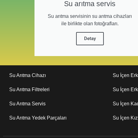
Su arıtma servis
Su arıtma servisinin su arıtma cihazları
ile birlikte olan fotoğrafları.
Detay
Su Arıtma Cihazı
Su İçen Er
Su Arıtma Filtreleri
Su İçen Er
Su Arıtma Servis
Su İçen Ka
Su Arıtma Yedek Parçaları
Su İçen Kı