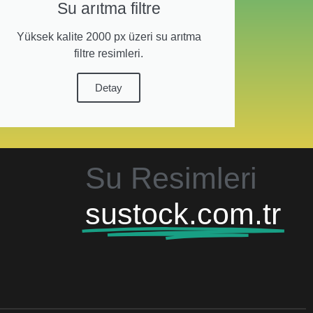
Su arıtma filtre
Yüksek kalite 2000 px üzeri su arıtma
filtre resimleri.
Detay
Su Resimleri
sustock.com.tr