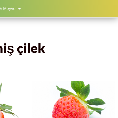
& Meyve
miş çilek