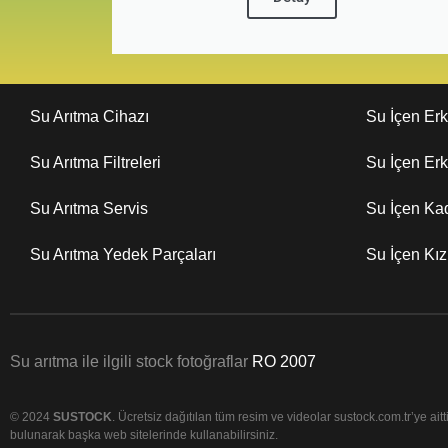
Su Arıtma Cihazı
Su İçen Er
Su Arıtma Filtreleri
Su İçen Er
Su Arıtma Servis
Su İçen Ka
Su Arıtma Yedek Parçaları
Su İçen Kı
Su arıtma ile ilgili stock fotoğraflar
RO 2007
© 2024
SUSTOCK
. Ücretsiz dağıtılan tüm resim ve videolar sustock.com.tr’ye aittir
bulunarak başka web sitelerinde kullanabilirsiniz.