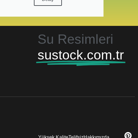
Su Resimleri
sustock.com.tr
Yüksek Kalite
Telifsiz
Hakkımızda