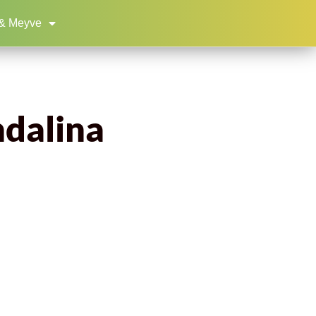
& Meyve
ndalina