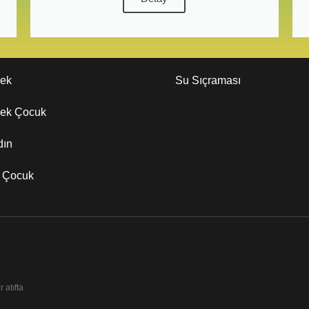
kek
Su Sıçraması
kek Çocuk
dın
z Çocuk
 atıfta