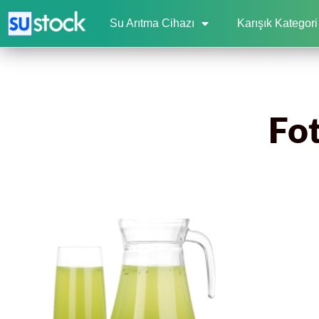
Su Arıtma Cihazı
Karışık Kategori
Fot