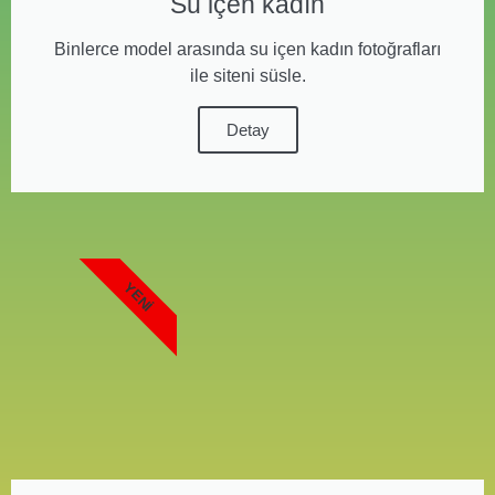
Su içen kadın
Binlerce model arasında su içen kadın fotoğrafları
ile siteni süsle.
Detay
YENI