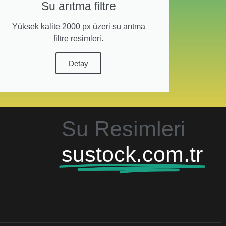
Su arıtma filtre
Yüksek kalite 2000 px üzeri su arıtma
filtre resimleri.
Detay
Su Resimleri
sustock.com.tr