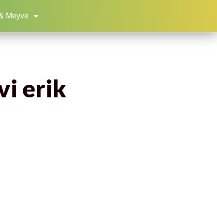
& Meyve
vi erik