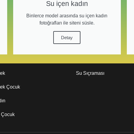
Su içen kadın
Binlerce model arasında su içen kadın
fotoğrafları ile siteni süsle.
Detay
kek
Su Sıçraması
kek Çocuk
dın
z Çocuk