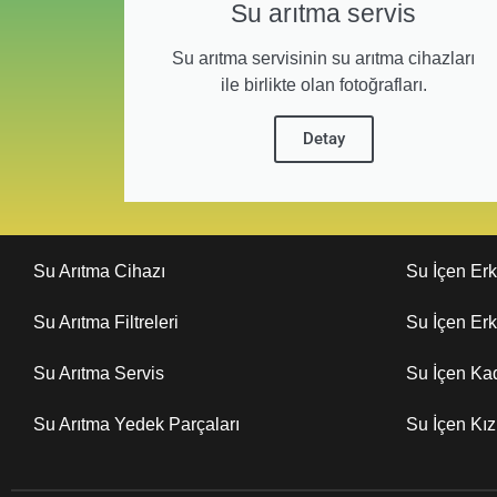
Su arıtma servis
Su arıtma servisinin su arıtma cihazları
ile birlikte olan fotoğrafları.
Detay
Su Arıtma Cihazı
Su İçen Er
Su Arıtma Filtreleri
Su İçen Er
Su Arıtma Servis
Su İçen Ka
Su Arıtma Yedek Parçaları
Su İçen Kı