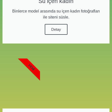
Su içen kadın
Binlerce model arasında su içen kadın fotoğrafları
ile siteni süsle.
Detay
YENI