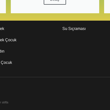
kek
Su Sıçraması
kek Çocuk
dın
z Çocuk
 atıfta