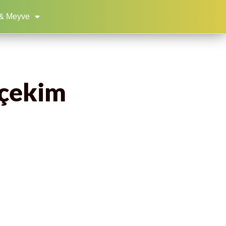
& Meyve
 çekim