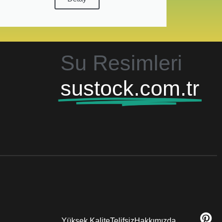
Su Resimleri
sustock.com.tr
Yüksek Kalite
Telifsiz
Hakkımızda