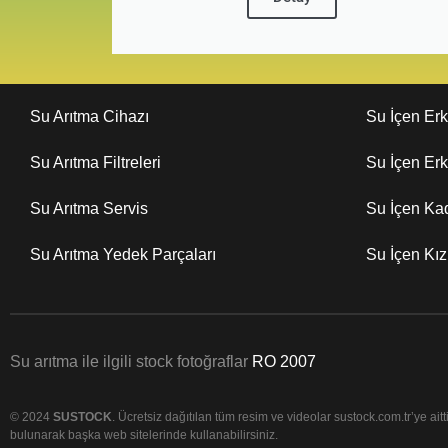
Su Arıtma Cihazı
Su İçen Er
Su Arıtma Filtreleri
Su İçen Er
Su Arıtma Servis
Su İçen Ka
Su Arıtma Yedek Parçaları
Su İçen Kı
Su arıtma ile ilgili stock fotoğraflar
RO 2007
© 2024
SUSTOCK
. Ücretsiz dağıtılan tüm resim ve videolar sustock.com.tr’ye aittir
bulunarak başka web sitelerinde kullanabilirsiniz.