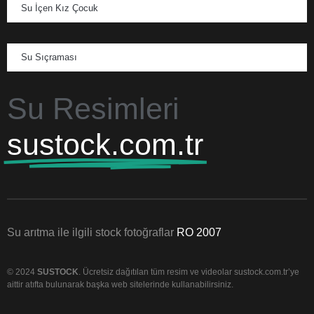
Su İçen Kız Çocuk
Su Sıçraması
Su Resimleri
sustock.com.tr
Su arıtma ile ilgili stock fotoğraflar
RO 2007
© 2024
SUSTOCK
. Ücretsiz dağıtılan tüm resim ve videolar sustock.com.tr’ye
aittir atıfta bulunarak başka web sitelerinde kullanabilirsiniz.