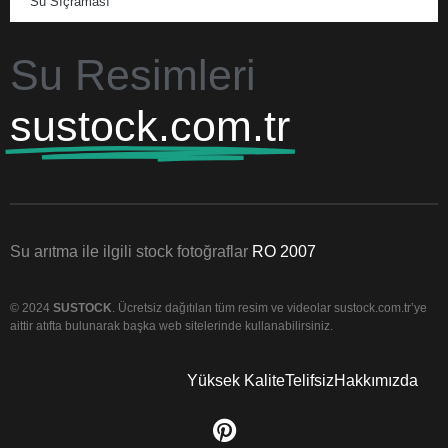
Su Sıçraması
Su Resimleri
sustock.com.tr
Su arıtma ile ilgili stock fotoğraflar
RO 2007
© 2024
SUSTOCK
. Ücretsiz dağıtılan tüm resim ve videolar sustock.com.tr’ye
aittir atıfta bulunarak başka web sitelerinde kullanabilirsiniz.
Yüksek Kalite
Telifsiz
Hakkımızda