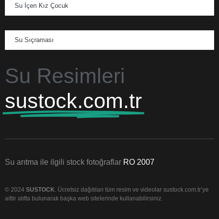
Su İçen Kız Çocuk
Su Sıçraması
Su Resimleri
sustock.com.tr
Su arıtma ile ilgili stock fotoğraflar
RO 2007
© 2024
SUSTOCK
. Ücretsiz dağıtılan tüm resim ve videolar sustock.com.tr’ye
aittir atıfta bulunarak başka web sitelerinde kullanabilirsiniz.