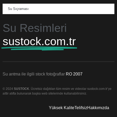
Su Sıçraması
Su Resimleri
sustock.com.tr
Su arıtma ile ilgili stock fotoğraflar
RO 2007
© 2024
SUSTOCK
. Ücretsiz dağıtılan tüm resim ve videolar sustock.com.tr’ye
aittir atıfta bulunarak başka web sitelerinde kullanabilirsiniz.
Yüksek Kalite
Telifsiz
Hakkımızda