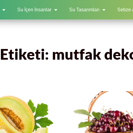
Su İçen İnsanlar
Su Tasarımları
Sebze 
 Etiketi: mutfak dek