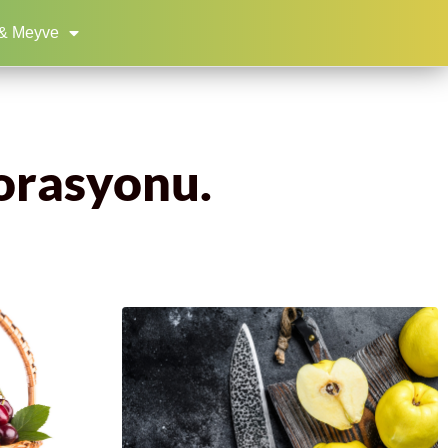
& Meyve
orasyonu.