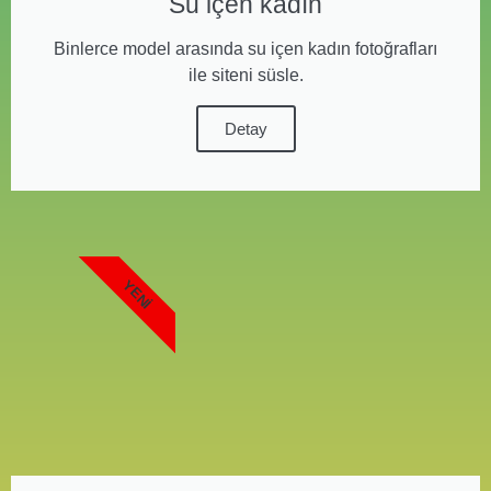
Su içen kadın
Binlerce model arasında su içen kadın fotoğrafları
ile siteni süsle.
Detay
YENI