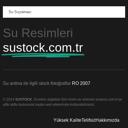
Su Sıçraması
Su Resimleri
sustock.com.tr
Su arıtma ile ilgili stock fotoğraflar
RO 2007
© 2024
SUSTOCK
. Ücretsiz dağıtılan tüm resim ve videolar sustock.com.tr’ye
aittir atıfta bulunarak başka web sitelerinde kullanabilirsiniz.
Yüksek Kalite
Telifsiz
Hakkımızda