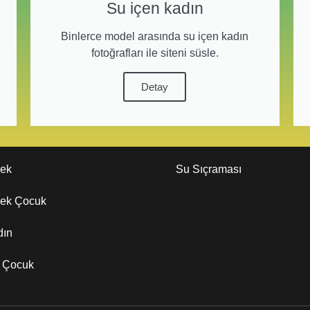
Su içen kadın
Binlerce model arasında su içen kadın
fotoğrafları ile siteni süsle.
Detay
kek
Su Sıçraması
kek Çocuk
dın
z Çocuk