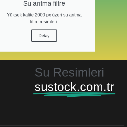
Su arıtma filtre
Yüksek kalite 2000 px üzeri su arıtma
filtre resimleri.
Detay
Su Resimleri
sustock.com.tr