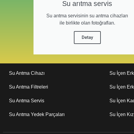
Su arıtma servis
Su arıtma servisinin su arıtma cihazları
ile birlikte olan fotoğrafları.
Detay
Su Arıtma Cihazı
Su İçen Er
Su Arıtma Filtreleri
Su İçen Er
Su Arıtma Servis
Su İçen Ka
Su Arıtma Yedek Parçaları
Su İçen Kı