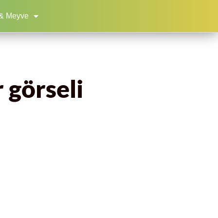
& Meyve
 görseli