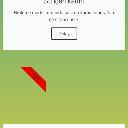
Su içen kadın
Binlerce model arasında su içen kadın fotoğrafları
ile siteni süsle.
Detay
YENI