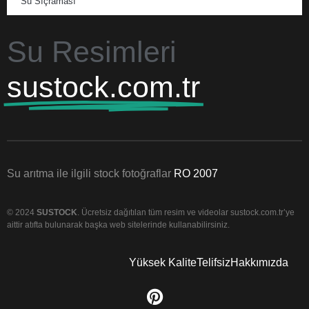
Su Sıçraması
Su Resimleri
sustock.com.tr
Su arıtma ile ilgili stock fotoğraflar
RO 2007
© 2024
SUSTOCK
. Ücretsiz dağıtılan tüm resim ve videolar sustock.com.tr’ye
aittir atıfta bulunarak başka web sitelerinde kullanabilirsiniz.
Yüksek Kalite
Telifsiz
Hakkımızda