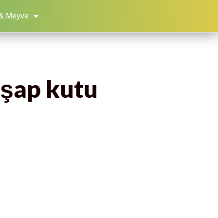
& Meyve
hşap kutu