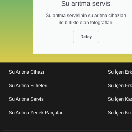
Su arıtma servis
Su arıtma servisinin su arıtma cihazları
ile birlikte olan fotoğrafları.
Detay
Su Arıtma Cihazı
Su İçen Er
Su Arıtma Filtreleri
Su İçen Er
Su Arıtma Servis
Su İçen Ka
Su Arıtma Yedek Parçaları
Su İçen Kı