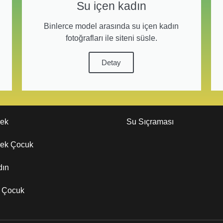
Su içen kadın
Binlerce model arasında su içen kadın
fotoğrafları ile siteni süsle.
Detay
kek
Su Sıçraması
kek Çocuk
dın
z Çocuk