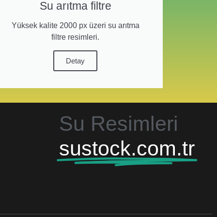
Su arıtma filtre
Yüksek kalite 2000 px üzeri su arıtma
filtre resimleri.
Detay
Su Resimleri
sustock.com.tr