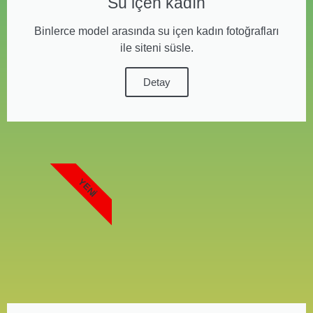
Su içen kadın
Binlerce model arasında su içen kadın fotoğrafları
ile siteni süsle.
Detay
YENI