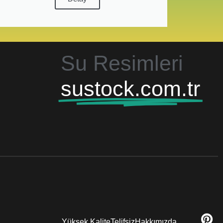
Su Resimleri
sustock.com.tr
Yüksek Kalite
Telifsiz
Hakkımızda