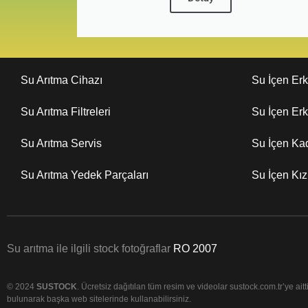
Su Arıtma Cihazı
Su İçen Er
Su Arıtma Filtreleri
Su İçen Er
Su Arıtma Servis
Su İçen Ka
Su Arıtma Yedek Parçaları
Su İçen Kı
Su arıtma ile ilgili stock fotoğraflar
RO 2007
© 2024
SUSTOCK
. Ücretsiz dağıtılan tüm resim ve videolar sustock.com.tr’ye aittir
bulunarak başka web sitelerinde kullanabilirsiniz.