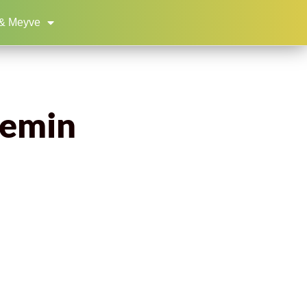
& Meyve
zemin