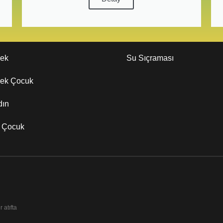
kek
Su Sıçraması
kek Çocuk
dın
z Çocuk
 atıfta