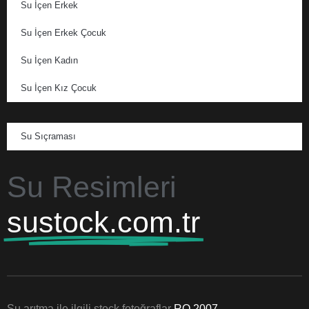
Su İçen Erkek
Su İçen Erkek Çocuk
Su İçen Kadın
Su İçen Kız Çocuk
Su Sıçraması
Su Resimleri
sustock.com.tr
Su arıtma ile ilgili stock fotoğraflar
RO 2007