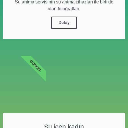
Su arıtma servisinin su arıtma cihazları ile birlikte
olan fotoğrafları.
Detay
GÜNCEL
Su içen kadın