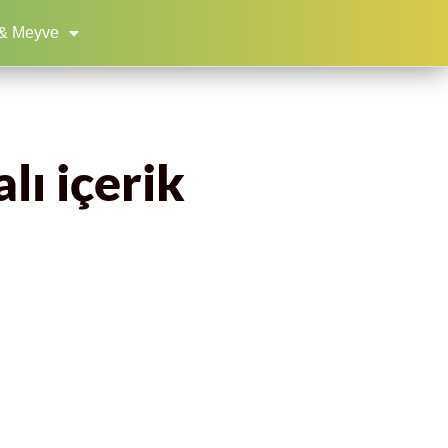
& Meyve
lı içerik