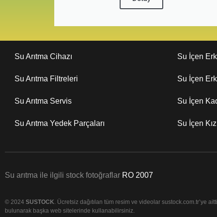
Su Arıtma Cihazı
Su İçen Er
Su Arıtma Filtreleri
Su İçen Er
Su Arıtma Servis
Su İçen Ka
Su Arıtma Yedek Parçaları
Su İçen Kı
Su arıtma ile ilgili stock fotoğraflar
RO 2007
© 2024
SUSTOCK
. Ücretsiz dağıtılan tüm resim ve videolar sustock.com.tr’ye aittir
bulunarak başka web sitelerinde kullanabilirsiniz.