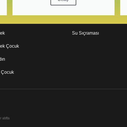
kek
Su Sıçraması
kek Çocuk
dın
z Çocuk
 atıfta