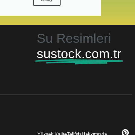
Su Resimleri
sustock.com.tr
Yüksek Kalite
Telifsiz
Hakkımızda