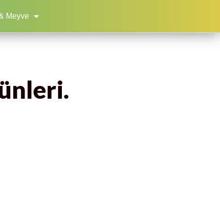
& Meyve
ünleri.