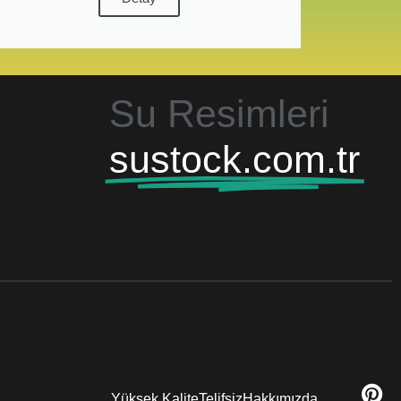
Su Resimleri
sustock.com.tr
Yüksek Kalite
Telifsiz
Hakkımızda