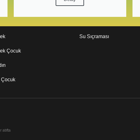
kek
Su Sıçraması
kek Çocuk
dın
z Çocuk
 atıfta