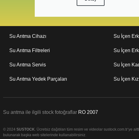
Su Arıtma Cihazı
Su İçen Er
Su Arıtma Filtreleri
Su İçen Er
Su Arıtma Servis
Su İçen Ka
Su Arıtma Yedek Parçaları
Su İçen Kı
Su arıtma ile ilgili stock fotoğraflar
RO 2007
© 2024
SUSTOCK
. Ücretsiz dağıtılan tüm resim ve videolar sustock.com.tr’ye aittir
bulunarak başka web sitelerinde kullanabilirsiniz.