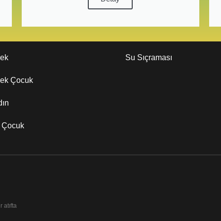
kek
Su Sıçraması
kek Çocuk
dın
z Çocuk
 atıfta