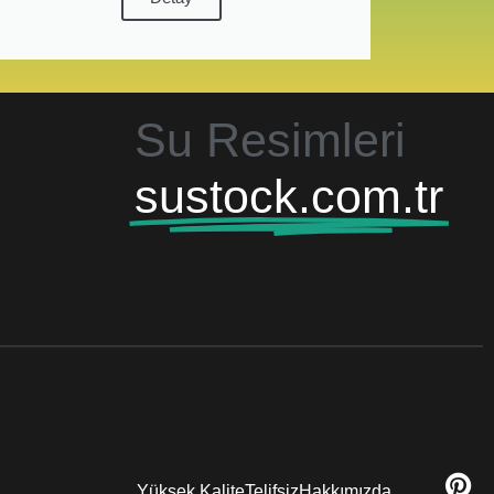
Su Resimleri
sustock.com.tr
Yüksek Kalite
Telifsiz
Hakkımızda