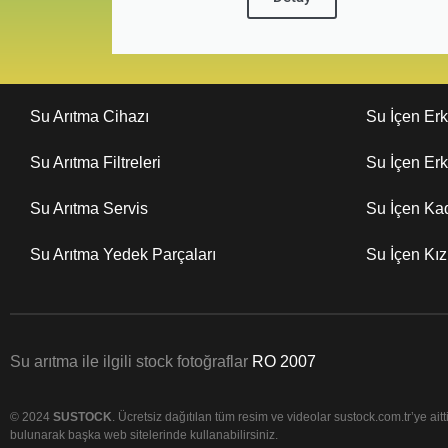
Su Arıtma Cihazı
Su İçen Er
Su Arıtma Filtreleri
Su İçen Er
Su Arıtma Servis
Su İçen Ka
Su Arıtma Yedek Parçaları
Su İçen Kı
Su arıtma ile ilgili stock fotoğraflar
RO 2007
© 2024
SUSTOCK
. Ücretsiz dağıtılan tüm resim ve videolar sustock.com.tr’ye aittir
bulunarak başka web sitelerinde kullanabilirsiniz.