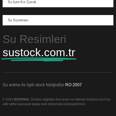
Su İçen Kız Çocuk
Su Sıçraması
Su Resimleri
sustock.com.tr
Su arıtma ile ilgili stock fotoğraflar
RO 2007
© 2024
SUSTOCK
. Ücretsiz dağıtılan tüm resim ve videolar sustock.com.tr’ye
aittir atıfta bulunarak başka web sitelerinde kullanabilirsiniz.