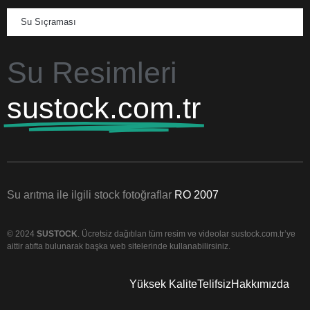
Su Sıçraması
Su Resimleri
sustock.com.tr
Su arıtma ile ilgili stock fotoğraflar
RO 2007
© 2024
SUSTOCK
. Ücretsiz dağıtılan tüm resim ve videolar sustock.com.tr’ye
aittir atıfta bulunarak başka web sitelerinde kullanabilirsiniz.
Yüksek Kalite
Telifsiz
Hakkımızda