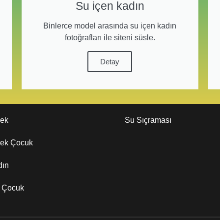
Su içen kadın
Binlerce model arasında su içen kadın
fotoğrafları ile siteni süsle.
Detay
kek
Su Sıçraması
kek Çocuk
dın
z Çocuk