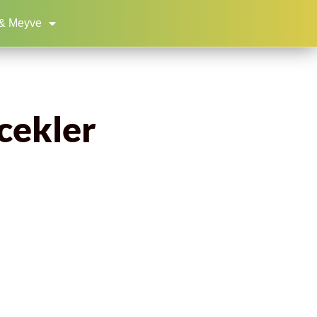
& Meyve
ecekler