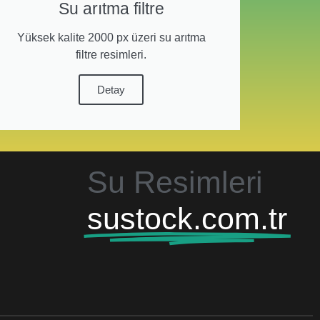
Su arıtma filtre
Yüksek kalite 2000 px üzeri su arıtma
filtre resimleri.
Detay
Su Resimleri
sustock.com.tr