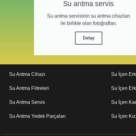
Su arıtma servis
Su arıtma servisinin su arıtma cihazları
ile birlikte olan fotoğrafları.
Detay
Su Arıtma Cihazı
Su İçen Er
Su Arıtma Filtreleri
Su İçen Er
Su Arıtma Servis
Su İçen Ka
Su Arıtma Yedek Parçaları
Su İçen Kı