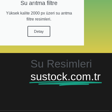
Su arıtma filtre
Yüksek kalite 2000 px üzeri su arıtma
filtre resimleri.
Detay
Su Resimleri
sustock.com.tr