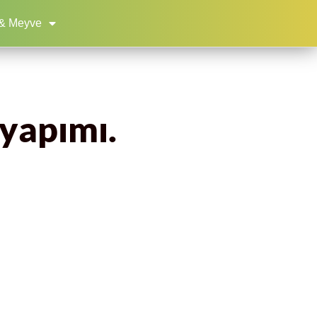
& Meyve
 yapımı.