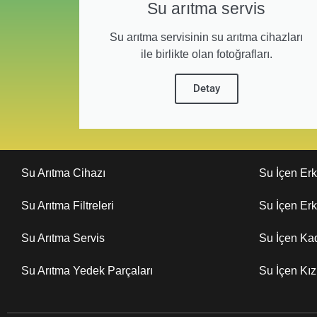
Su arıtma servis
Su arıtma servisinin su arıtma cihazları
ile birlikte olan fotoğrafları.
Detay
Su Arıtma Cihazı
Su İçen Er
Su Arıtma Filtreleri
Su İçen Er
Su Arıtma Servis
Su İçen Ka
Su Arıtma Yedek Parçaları
Su İçen Kı