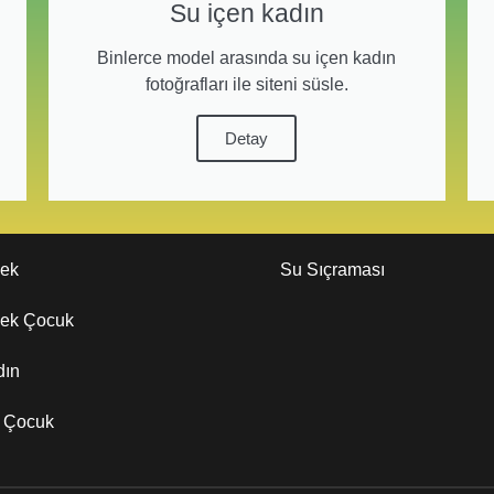
Su içen kadın
Binlerce model arasında su içen kadın
fotoğrafları ile siteni süsle.
Detay
kek
Su Sıçraması
kek Çocuk
dın
z Çocuk