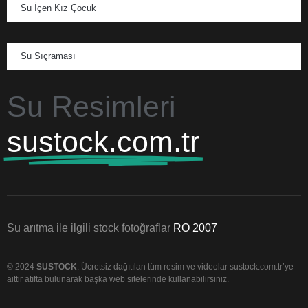
Su İçen Kız Çocuk
Su Sıçraması
Su Resimleri
sustock.com.tr
Su arıtma ile ilgili stock fotoğraflar
RO 2007
© 2024
SUSTOCK
. Ücretsiz dağıtılan tüm resim ve videolar sustock.com.tr’ye
aittir atıfta bulunarak başka web sitelerinde kullanabilirsiniz.