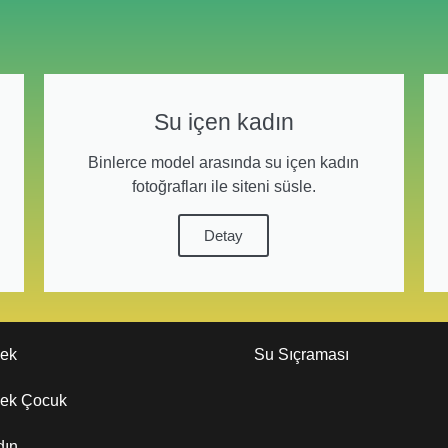
Su içen kadın
Binlerce model arasında su içen kadın
fotoğrafları ile siteni süsle.
Detay
kek
Su Sıçraması
kek Çocuk
dın