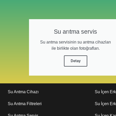
Su arıtma servis
Su arıtma servisinin su arıtma cihazları
ile birlikte olan fotoğrafları.
Detay
Su Arıtma Cihazı
Su İçen Er
Su Arıtma Filtreleri
Su İçen Er
Su Arıtma Servis
Su İçen Ka