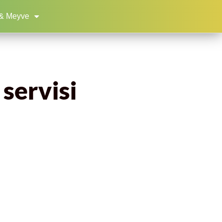
& Meyve
 servisi