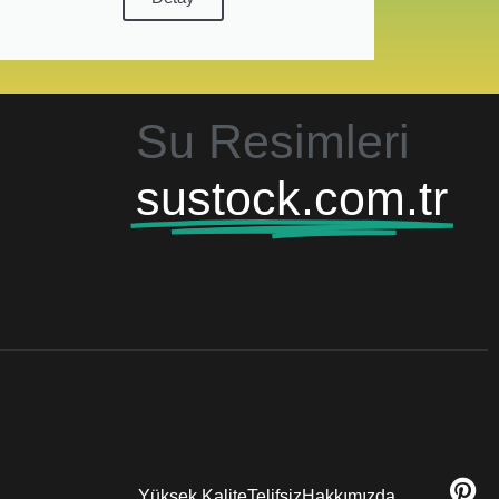
Su Resimleri
sustock.com.tr
Yüksek Kalite
Telifsiz
Hakkımızda