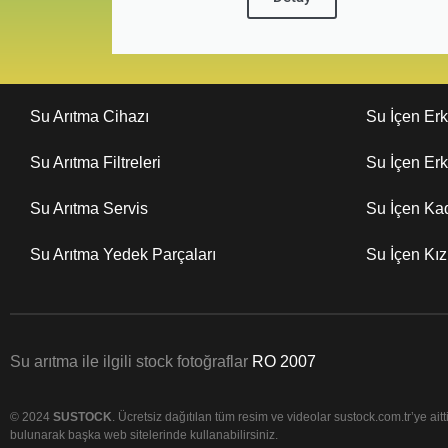
Su Arıtma Cihazı
Su İçen Er
Su Arıtma Filtreleri
Su İçen Er
Su Arıtma Servis
Su İçen Ka
Su Arıtma Yedek Parçaları
Su İçen Kı
Su arıtma ile ilgili stock fotoğraflar
RO 2007
© 2024
SUSTOCK
. Ücretsiz dağıtılan tüm resim ve videolar sustock.com.tr’ye aittir
bulunarak başka web sitelerinde kullanabilirsiniz.