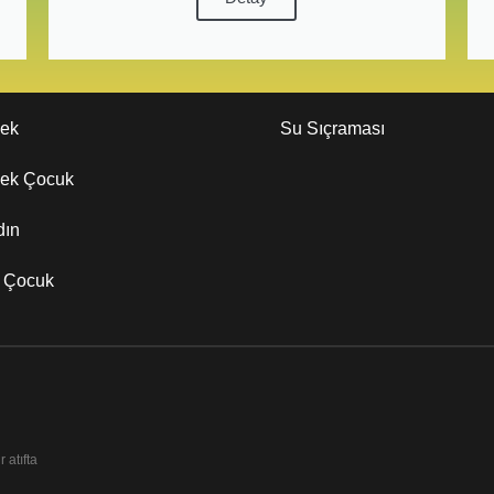
kek
Su Sıçraması
kek Çocuk
dın
z Çocuk
 atıfta