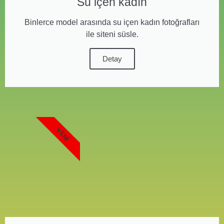
Su içen kadın
Binlerce model arasında su içen kadın fotoğrafları
ile siteni süsle.
Detay
YENI