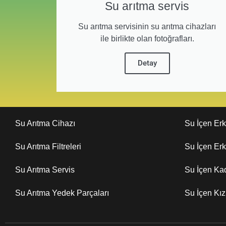
Su arıtma servis
Su arıtma servisinin su arıtma cihazları
ile birlikte olan fotoğrafları.
Detay
Su Arıtma Cihazı
Su İçen Er
Su Arıtma Filtreleri
Su İçen Er
Su Arıtma Servis
Su İçen Ka
Su Arıtma Yedek Parçaları
Su İçen Kı