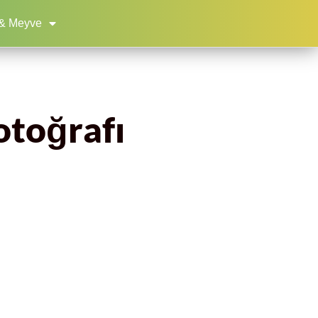
& Meyve
fotoğrafı