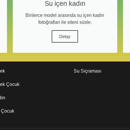
Su içen kadın
Binlerce model arasında su içen kadın
fotoğrafları ile siteni süsle.
Detay
kek
Su Sıçraması
kek Çocuk
dın
z Çocuk