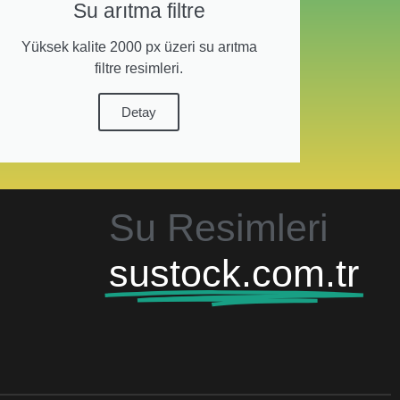
Su arıtma filtre
Yüksek kalite 2000 px üzeri su arıtma
filtre resimleri.
Detay
Su Resimleri
sustock.com.tr